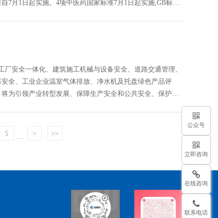
7月1日起实施。4项中医药国家标准7月1日起实施,GB标准,
标准立项,研制及参与制修订,中标智研(深圳),国标,行标,团标,
司,标准验证及检测,研制,参与制修订,
智能工厂安全一体化、建筑施工机械与设备安全、道路交通管理、
器安全、工业企业温室气体排放、净水机及托盘绿色产品评
，将为引领产业转型发展、保障生产安全和公共安全、保护消
高质量发展提供标准支撑。7月1日起,550项国家标准将实
,标准起草,标准立项,研制及参与制修订,中标智研(深圳),国标,
公众号
咨询有限公司,标准验证及检测,研制,参与制修订,
5
>
>>
···
立即咨询
在线咨询
联系电话