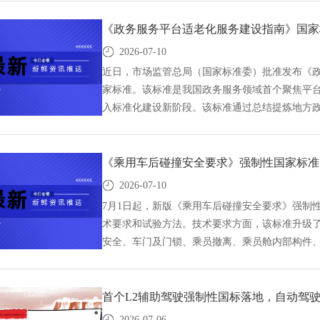
《政务服务平台适老化服务建设指南》国家
2026-07-10
近日，市场监管总局（国家标准委）批准发布《政务服
家标准。该标准是我国政务服务领域首个聚焦平
入标准化建设新阶段。该标准通过总结提炼地方政
性、无障碍、安全性”为核心原则，构建了普惠包
服务平台适老化服务建设指南》国家标准正式发布,G
准立项,研制及参与制修订,中标智研(深圳),国标
《乘用车后碰撞安全要求》强制性国家标准
司,标准验证及检测,研制,参与制修订,
2026-07-10
7月1日起，新版《乘用车后碰撞安全要求》强制
术要求和试验方法。技术要求方面，该标准升级
安全、车门及门锁、乘员撤离、乘员舱内部构件
的乘员防护、乘员逃生和二次避碰等安全性能。
碰撞事故发生。该标准明确了碰撞过程中车门不
追尾碰撞中乘员伤害。《乘用车后碰撞安全要求》强
首个L2辅助驾驶强制性国标落地，自动驾
标准编制,标准起草,标准立项,研制及参与制修订,中
2026-07-06