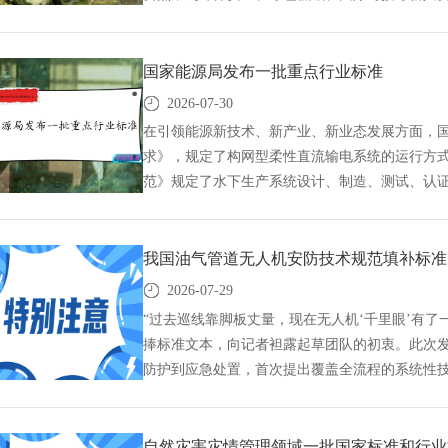
书。非金属矿产品及制品标准编写指南发布,国标GB,
草,标准立项,研制及参与制修订,中标智研(深圳)
司,标准验证及检测,研制,参与制修订,
国家能源局发布一批重点行业标准
2026-07-30
在引领能源新技术、新产业、新业态发展方面，
求》，规定了构网型柔性直流输电系统的运行方
范》规定了水下生产系统设计、制造、测试、认
础、总体设计原则、总体布局设计、工艺及流动
国家能源局发布一批重点行业标准,国标GB,GB标准
研制及参与制修订,中标智研(深圳),行标,团标,
我国油气管道无人机安防技术规范填补标准
检测,研制,参与制修订,
2026-07-29
“过去巡线靠脚板丈量，现在无人机‘千里眼’有了
捧标准文本，向记者袒露起草团队的初衷。此次
防护到应急处置，首次提出覆盖全流程的系统性
境作出严格规定，在防爆等级、电磁兼容性、应急
巡护无人机的起降之间。我国油气管道无人机安防技
标准参编,标准编制,标准起草,标准立项,研制及参与
自然灾害灾情管理领域一批国家标准和行业