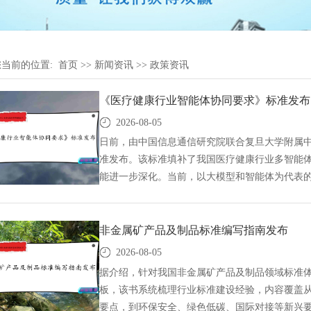
您当前的位置:
首页
>>
新闻资讯
>>
政策资讯
《医疗健康行业智能体协同要求》标准发布
2026-08-05
日前，由中国信息通信研究院联合复旦大学附属
准发布。该标准填补了我国医疗健康行业多智能
能进一步深化。当前，以大模型和智能体为代表
径。然而，随着智能体在临床各场景的广泛应用
间，缺乏统一的协同接口与交互规范，制约了智
体协同要求》标准发布,国标GB,GB标准,GB,行
非金属矿产品及制品标准编写指南发布
参与制修订,中标智研(深圳),行标,团标,中标智
2026-08-05
研制,参与制修订,
据介绍，针对我国非金属矿产品及制品领域标准
板，该书系统梳理行业标准建设经验，内容覆盖
要点，到环保安全、绿色低碳、国际对接等新兴