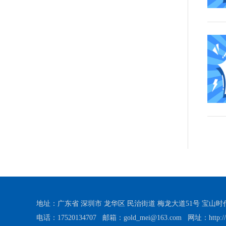
地址：广东省 深圳市 龙华区 民治街道 梅龙大道51号 宝山时代大厦 
电话：17520134707 邮箱：gold_mei@163.com 网址：http://ww