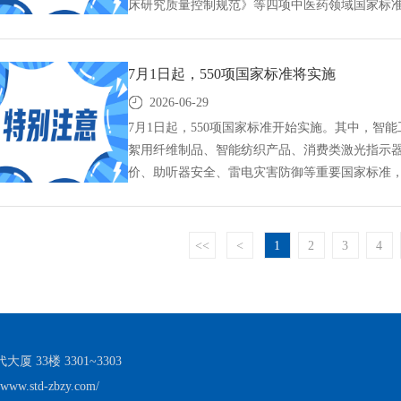
床研究质量控制规范》等四项中医药领域国家标准自
行业标准,团体标准,标准参编,标准编制,标准起草,
中标智研,中标智研（深圳）标准化技术咨询有限公
7月1日起，550项国家标准将实施
2026-06-29
7月1日起，550项国家标准开始实施。其中，
絮用纤维制品、智能纺织产品、消费类激光指示
价、助听器安全、雷电灾害防御等重要国家标准
费者权益和人民身心健康、助力国民经济绿色发展和
施,GB标准,行业标准,团体标准,标准参编,标准编制
行标,团标,中标智研,中标智研（深圳）标准化技术
<<
<
1
2
3
4
33楼 3301~3303
w.std-zbzy.com/