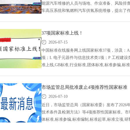
能源汽车维修的人员与场地、作业准备、风险排
车高压系统和氢燃料汽车供氢系统维修，提出了
备及工具检查、场地环境确认、作业风险识别以
求》国家标准8月1日起实施,GB标准,行业标准,团
订,中标智研(深圳),国标,行标,团标,中标智研,
37项国家标准上线！
参与制修订,
2026-07-15
中国标准在线服务网上线国家标准37项，涉及：A 综
项；L 电子元器件与信息技术类1项；P 工程建设类
准上线,GB标准,行业标准,团体标准,标准参编,标
国标,行标,团标,中标智研,中标智研（深圳）标准
市场监管总局批准废止4项推荐性国家标准
2026-07-10
近日，市场监管总局（国家标准委）发布了2026
技术条件及检测方法》等4项推荐性国家标准。市场
体标准,标准参编,标准编制,标准起草,标准立项,研
标智研（深圳）标准化技术咨询有限公司,标准验证