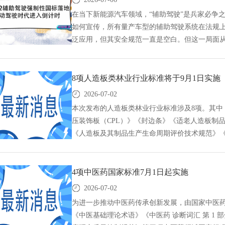
准化技术咨询有限公司,标准验证及检测,研制,参与
在当下新能源汽车领域，“辅助驾驶”是兵家必争
如何宣传，所有量产车型的辅助驾驶系统在法规上
泛应用，但其安全规范一直是空白。但这一局面从今
助驾驶的强制性国家标准正式发布！首个L2辅助驾
准,团体标准,标准参编,标准编制,标准起草,标准立
研,中标智研（深圳）标准化技术咨询有限公司,标
8项人造板类林业行业标准将于9月1日实施
2026-07-02
本次发布的人造板类林业行业标准涉及8项。其中
压装饰板（CPL）》《封边条》《适老人造板制
《人造板及其制品生产生命周期评价技术规范》《
标准。8项人造板类林业行业标准将于9月1日实施,G
准立项,研制及参与制修订,中标智研(深圳),国标
司,标准验证及检测,研制,参与制修订,
4项中医药国家标准7月1日起实施
2026-07-02
为进一步推动中医药传承创新发展，由国家中医
《中医基础理论术语》《中医药 诊断词汇 第 1 