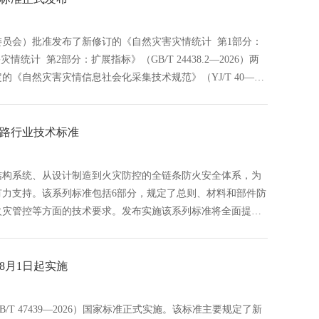
,参与制修订,
员会）批准发布了新修订的《自然灾害灾情统计 第1部分：
害灾情统计 第2部分：扩展指标》（GB/T 24438.2—2026）两
《自然灾害灾情信息社会化采集技术规范》（YJ/T 40—
J/T 41—2026）两项推荐性行业标准。自然灾害灾情管理领
标准,行业标准,团体标准,标准参编,标准编制,标准起草,标准立
标,中标智研,中标智研（深圳）标准化技术咨询有限公司,标准验
路行业技术标准
结构系统、从设计制造到火灾防控的全链条防火安全体系，为
力支持。该系列标准包括6部分，规定了总则、材料和部件防
火灾管控等方面的技术要求。发布实施该系列标准将全面提升
财产和铁路运营安全。国家铁路局发布《机车车辆防火》等三
标准参编,标准编制,标准起草,标准立项,研制及参与制修订,中
智研（深圳）标准化技术咨询有限公司,标准验证及检测,研制,参与
8月1日起实施
T 47439—2026）国家标准正式实施。该标准主要规定了新