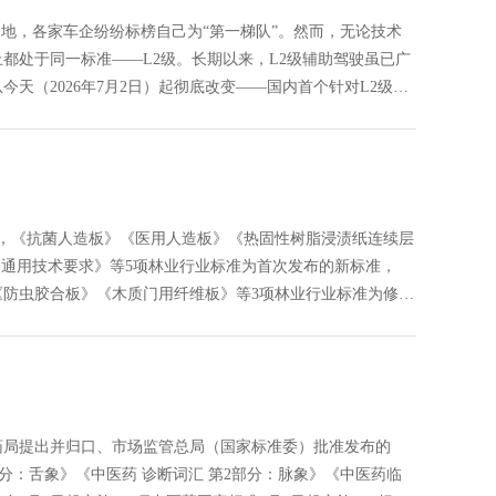
制修订,
之地，各家车企纷纷标榜自己为“第一梯队”。然而，无论技术
都处于同一标准——L2级。长期以来，L2级辅助驾驶虽已广
天（2026年7月2日）起彻底改变——国内首个针对L2级辅
驶强制性国标落地,自动驾驶时代进入倒计时,GB标准,行业标
项,研制及参与制修订,中标智研(深圳),国标,行标,团标,中标智
准验证及检测,研制,参与制修订,
，《抗菌人造板》《医用人造板》《热固性树脂浸渍纸连续层
品通用技术要求》等5项林业行业标准为首次发布的新标准，
防虫胶合板》《木质门用纤维板》等3项林业行业标准为修订
B标准,行业标准,团体标准,标准参编,标准编制,标准起草,标
,行标,团标,中标智研,中标智研（深圳）标准化技术咨询有限公
药局提出并归口、市场监管总局（国家标准委）批准发布的
部分：舌象》《中医药 诊断词汇 第2部分：脉象》《中医药临