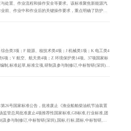
查与处置、作业流程和操作安全等要求。该标准聚焦新能源汽
作业前、作业中和作业后的关键操作要求，重点明确了防护装
及B级电压电路维修等核心内容。《新能源汽车维修作业安全要
体标准,标准参编,标准编制,标准起草,标准立项,研制及参与制修
中标智研（深圳）标准化技术咨询有限公司,标准验证及检测,研制,
合类3项；F 能源、核技术类4项；J 机械类1项；K 电工类4
6项；V 航空、航天类4项；Z 环境保护类14项。37项国家标
准编制,标准起草,标准立项,研制及参与制修订,中标智研(深圳),
化技术咨询有限公司,标准验证及检测,研制,参与制修订,
年第26号国家标准公告，批准废止《渔业船舶柴油机节油装置
监管总局批准废止4项推荐性国家标准,GB标准,行业标准,团
制及参与制修订,中标智研(深圳),国标,行标,团标,中标智研,中
及检测,研制,参与制修订,