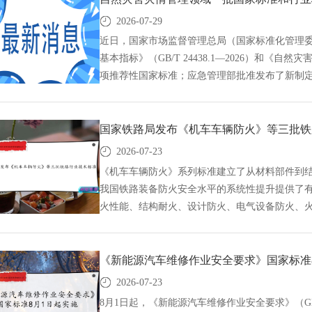
圳）标准化技术咨询有限公司,标准验证及检测,研制
2026-07-29
近日，国家市场监督管理总局（国家标准化管理委
基本指标》（GB/T 24438.1—2026）和《自然灾
项推荐性国家标准；应急管理部批准发布了新制定的
2026）和《自然灾害灾情信息编码与集成方法》（Y
域一批国家标准和行业标准正式发布,国标GB,GB
项,研制及参与制修订,中标智研(深圳),行标,团
国家铁路局发布《机车车辆防火》等三批铁
证及检测,研制,参与制修订,
2026-07-23
《机车车辆防火》系列标准建立了从材料部件到
我国铁路装备防火安全水平的系统性提升提供了有
火性能、结构耐火、设计防火、电气设备防火、
我国铁路机车车辆火灾防控能力，保障旅客生命
批铁路行业技术标准,GB标准,行业标准,团体标准,
标智研(深圳),国标,行标,团标,中标智研,中标
《新能源汽车维修作业安全要求》国家标准
制修订,
2026-07-23
8月1日起，《新能源汽车维修作业安全要求》（GB/