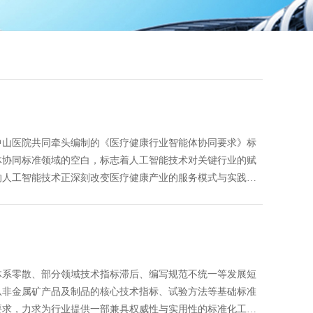
中山医院共同牵头编制的《医疗健康行业智能体协同要求》标
体协同标准领域的空白，标志着人工智能技术对关键行业的赋
的人工智能技术正深刻改变医疗健康产业的服务模式与实践路
，协同无序、标准缺失的问题逐步显现。不同厂商的智能体之
能体技术的规模化应用和产业互联互通。《医疗健康行业智能
业标准,团体标准,标准参编,标准编制,标准起草,标准立项,研制及
研,中标智研（深圳）标准化技术咨询有限公司,标准验证及检测,
体系零散、部分领域技术指标滞后、编写规范不统一等发展短
从非金属矿产品及制品的核心技术指标、试验方法等基础标准
要求，力求为行业提供一部兼具权威性与实用性的标准化工具