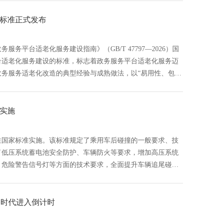
标准正式发布
务平台适老化服务建设指南》（GB/T 47797—2026）国
台适老化服务建设的标准，标志着政务服务平台适老化服务迈
务服务适老化改造的典型经验与成熟做法，以“易用性、包容
容、合规安全、触手可及的适老化服务建设指导框架。《政务
B标准,行业标准,团体标准,标准参编,标准编制,标准起草,标
,行标,团标,中标智研,中标智研（深圳）标准化技术咨询有限公
实施
性国家标准实施。该标准规定了乘用车后碰撞的一般要求、技
了低压系统蓄电池安全防护、车辆防火等要求，增加高压系统
、危险警告信号灯等方面的技术要求，全面提升车辆追尾碰撞
该标准要求碰撞试验后危险警告信号灯自动开启，以减少二次
应开启、碰撞后乘员逃生及乘员舱结构完整性等要求，以降低
制性国家标准实施,GB标准,行业标准,团体标准,标准参编,
驶时代进入倒计时
标智研(深圳),国标,行标,团标,中标智研,中标智研（深圳）标