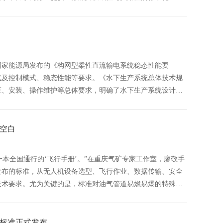
GB标准,GB,行业标准,团体标准,标准参编,标准编制,标准起
,行标,团标,中标智研,中标智研（深圳）标准化技术咨询有限公
国家能源局发布的《构网型柔性直流输电系统稳态性能要
式及控制模式、稳态性能等要求。《水下生产系统总体技术规
证、安装、操作维护等总体要求，明确了水下生产系统设计基
安全保障、材料选择及防腐以及水下各系统的总体技术要求。
,行业标准,团体标准,标准参编,标准编制,标准起草,标准立项,
中标智研,中标智研（深圳）标准化技术咨询有限公司,标准验证及
空白
一本全国通行的‘飞行手册’。”在重庆气矿专家工作室，廖敬手
发布的标准，从无人机设备选型、飞行作业、数据传输、安全
技术要求。尤为关键的是，标准对油气管道易燃易爆的特殊环
中断机制等方面设下“硬杠杠”，将“本质安全”镌刻进每一架
术规范填补标准空白,国标GB,GB标准,行业标准,团体标准,
制修订,中标智研(深圳),行标,团标,中标智研,中标智研（深
标准正式发布